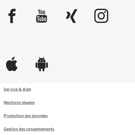
facebook
youtube
xing
instagram
appleinc
android
Service & Aide
Mentions légales
Protection des données
Gestion des consentements