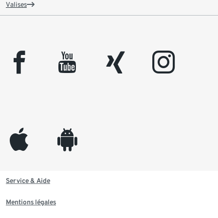
Valises
facebook
youtube
xing
instagram
appleinc
android
Service & Aide
Mentions légales