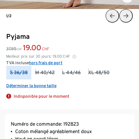
1/2
Pyjama
19.00
37.95
CHF
CHF
Meilleur prix sur 30 jours:
19.00
CHF
TVA incluse
hors frais de port
S 36/38
M 40/42
L 44/46
XL 48/50
Déterminer la bonne taille
Indisponible pour le moment
Numéro de commande: 192823
Coton mélangé agréablement doux
Haut en sweat léger