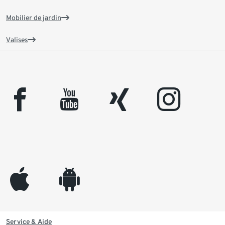
Mobilier de jardin
Valises
facebook
youtube
xing
instagram
appleinc
android
Service & Aide