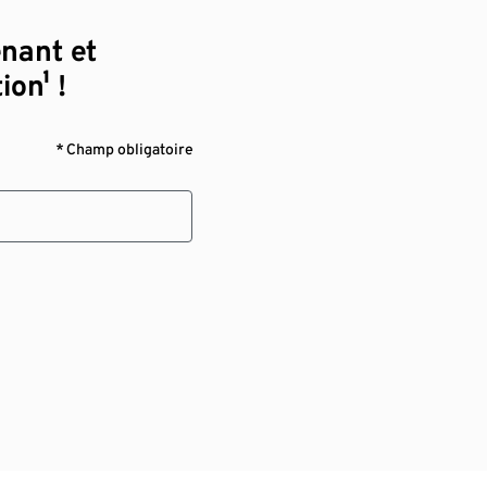
enant et
ion¹ !
* Champ obligatoire