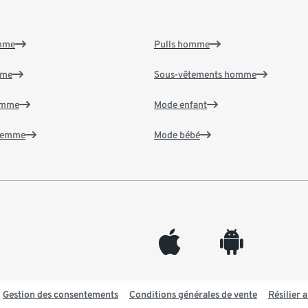
emme
Pulls homme
mme
Sous-vêtements homme
emme
Mode enfant
 femme
Mode bébé
appleinc
android
Gestion des consentements
Conditions générales de vente
Résilier