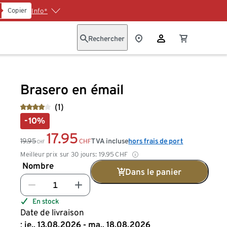
Copier
Info*
Rechercher
Brasero en émail
(1)
-10%
17.95
19.95
TVA incluse
hors frais de port
CHF
CHF
Meilleur prix sur 30 jours:
19.95
CHF
Nombre
Dans le panier
En stock
Date de livraison
:
je., 13.08.2026 - ma., 18.08.2026