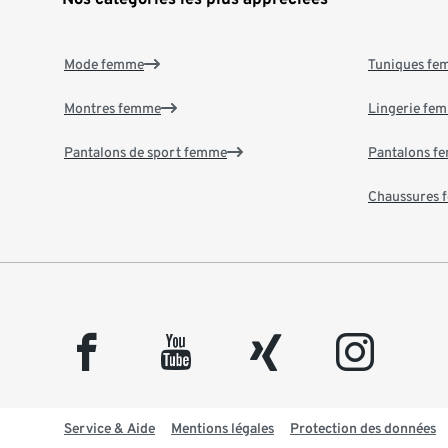
Mode femme
Tuniques f
Montres femme
Lingerie fe
Pantalons de sport femme
Pantalons f
Chaussures
facebook
youtube
xing
instagram
Service & Aide
Mentions légales
Protection des données