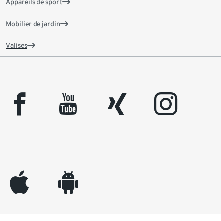
Appareils de sport
Mobilier de jardin
Valises
facebook
youtube
xing
instagram
appleinc
android