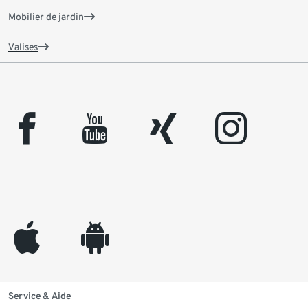
Mobilier de jardin
Valises
facebook
youtube
xing
instagram
appleinc
android
Service & Aide