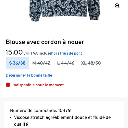
Blouse avec cordon à nouer
15.00
TVA incluse
hors frais de port
CHF
S 36/38
M 40/42
L 44/46
XL 48/50
Déterminer la bonne taille
Indisponible pour le moment
Numéro de commande: 104761
Viscose stretch agréablement douce et fluide de
qualité