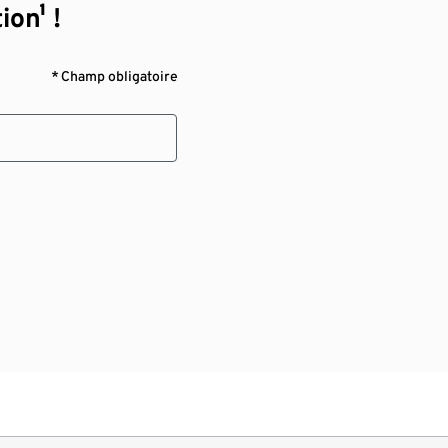
ion¹ !
* Champ obligatoire