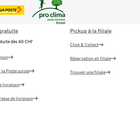
gratuite
Pickup à la filiale
atuite dès 40 CHF
Click & Collect
aison
Réservation en filiale
 la Poste suisse
Trouver une filiale
e livraison
resse de livraison