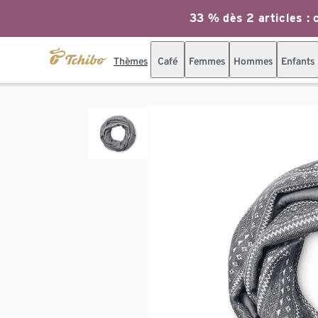
33 % dès 2 articles : c
Thèmes
Café
Femmes
Hommes
Enfants