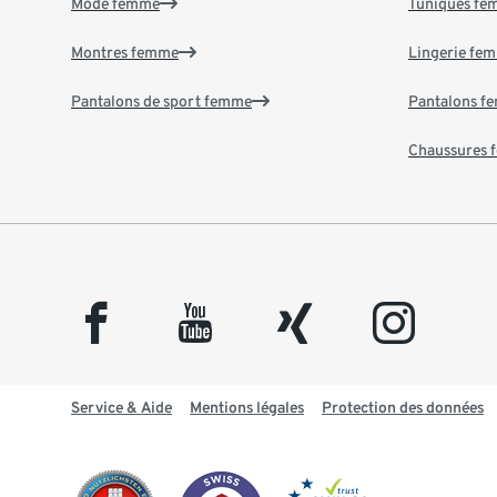
Mode femme
Tuniques f
Montres femme
Lingerie fe
Pantalons de sport femme
Pantalons f
Chaussures
facebook
youtube
xing
instagram
Service & Aide
Mentions légales
Protection des données