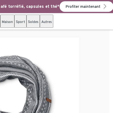
afé torréfié, capsules et thé*
Profiter maintenant
Maison
Sport
Soldes
Autres