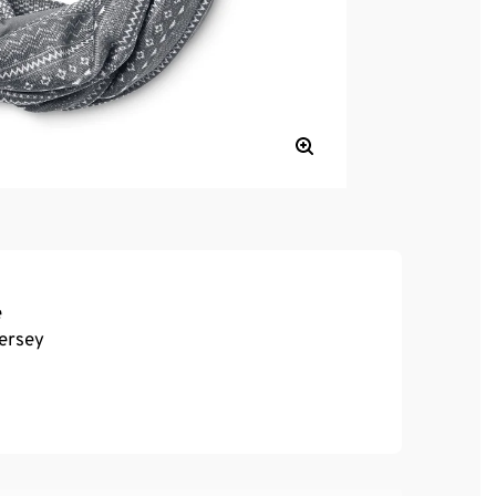
e
jersey
n