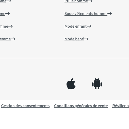
emme
Pulls homme
mme
Sous-vêtements homme
emme
Mode enfant
 femme
Mode bébé
appleinc
android
Gestion des consentements
Conditions générales de vente
Résilier