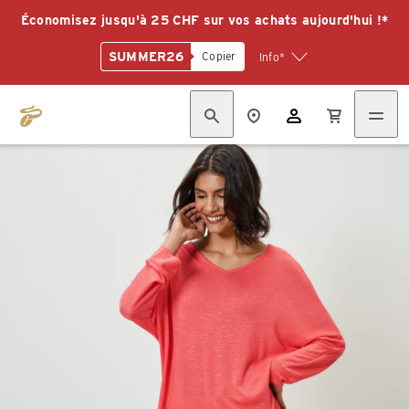
Économisez jusqu'à 25 CHF sur vos achats aujourd'hui !*
SUMMER26
Copier
Info*