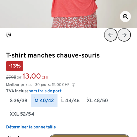
1/4
T-shirt manches chauve-souris
-13%
13.00
27.95
CHF
CHF
Meilleur prix sur 30 jours:
15.00
CHF
TVA incluse
hors frais de port
S 36/38
M 40/42
L 44/46
XL 48/50
XXL 52/54
Déterminer la bonne taille