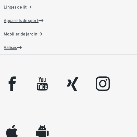
Linges de lit
Appareils de sport
Mobilier de jardin
Valises
facebook
youtube
xing
instagram
appleinc
android