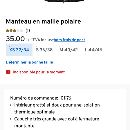
Manteau en maille polaire
(1)
35.00
TVA incluse
hors frais de port
CHF
XS 32/34
S 36/38
M 40/42
L 44/46
Déterminer la bonne taille
Indisponible pour le moment
Numéro de commande: 101176
Intérieur gratté et doux pour une isolation
thermique optimale
Capuche très grande avec col à fermeture
montante