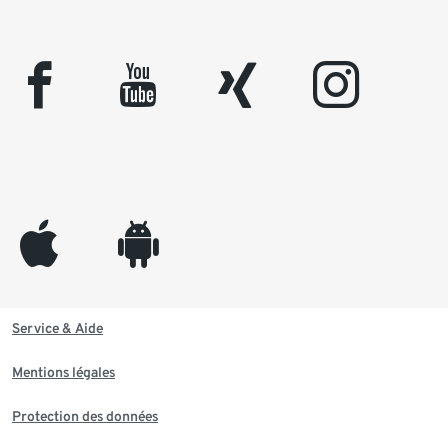
facebook
youtube
xing
instagram
appleinc
android
Service & Aide
Mentions légales
Protection des données