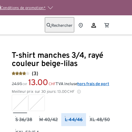
Conditions de promotion*
Rechercher
T-shirt manches 3/4, rayé
couleur beige-lilas
(3)
13.00
24.95
TVA incluse
hors frais de port
CHF
CHF
Meilleur prix sur 30 jours:
13.00
CHF
S 36/38
M 40/42
L 44/46
XL 48/50