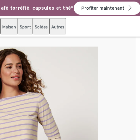
afé torréfié, capsules et thé*
Profiter maintenant
Maison
Sport
Soldes
Autres