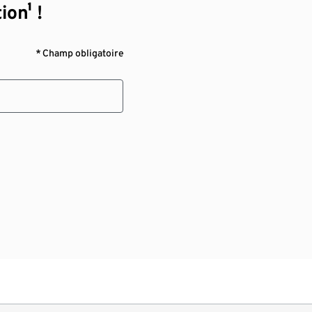
ion¹ !
* Champ obligatoire