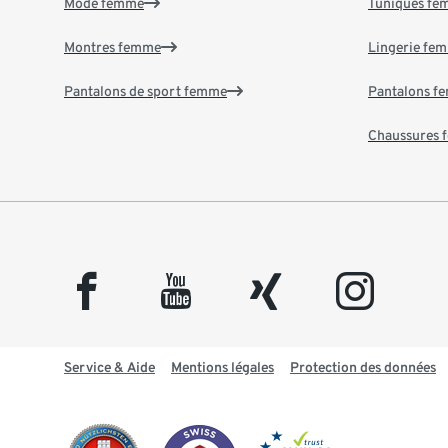
Mode femme
Tuniques f
Montres femme
Lingerie fe
Pantalons de sport femme
Pantalons f
Chaussures
facebook
youtube
xing
instagram
Service & Aide
Mentions légales
Protection des données