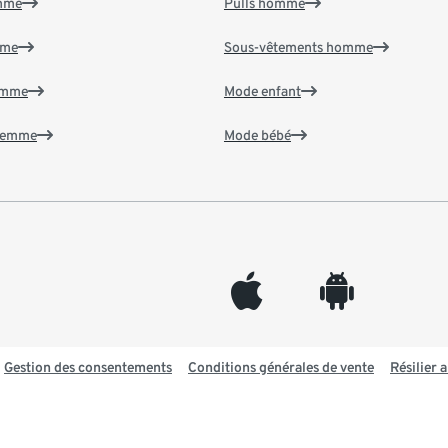
emme
Pulls homme
mme
Sous-vêtements homme
emme
Mode enfant
 femme
Mode bébé
appleinc
android
Gestion des consentements
Conditions générales de vente
Résilier