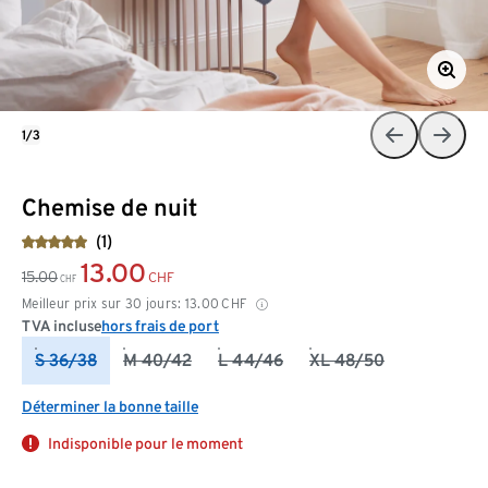
1/3
Chemise de nuit
(1)
13.00
15.00
CHF
CHF
Meilleur prix sur 30 jours:
13.00
CHF
TVA incluse
hors frais de port
S 36/38
M 40/42
L 44/46
XL 48/50
Déterminer la bonne taille
Indisponible pour le moment