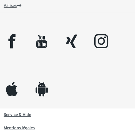
Valises
facebook
youtube
xing
instagram
appleinc
android
Service & Aide
Mentions légales