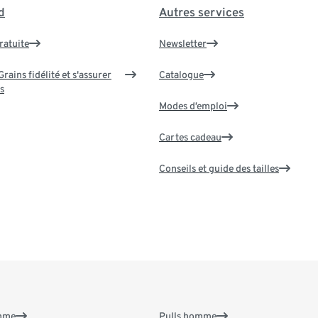
d
Autres services
ratuite
Newsletter
rains fidélité et s'assurer
Catalogue
s
Modes d’emploi
Cartes cadeau
Conseils et guide des tailles
emme
Pulls homme