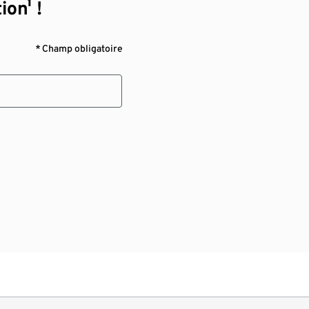
ion¹ !
* Champ obligatoire