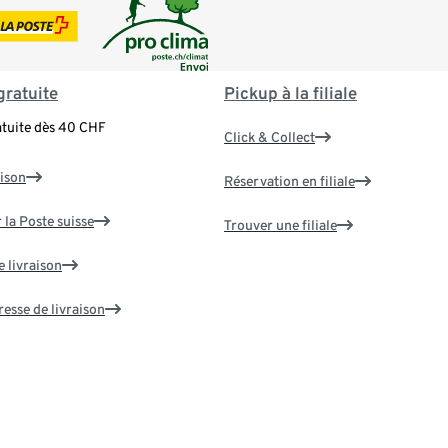
gratuite
Pickup à la filiale
atuite dès 40 CHF
Click & Collect
aison
Réservation en filiale
 la Poste suisse
Trouver une filiale
e livraison
resse de livraison