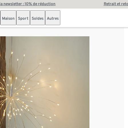
 la newsletter : 10% de réduction
Retrait et ret
Maison
Sport
Soldes
Autres