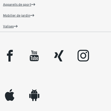
Appareils de sport
Mobilier de jardin
Valises
facebook
youtube
xing
instagram
appleinc
android