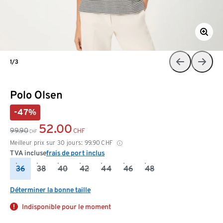
1/3
Polo Olsen
-47%
52.00
99.90
CHF
CHF
Meilleur prix sur 30 jours:
99.90
CHF
TVA incluse
frais de port inclus
36
38
40
42
44
46
48
Déterminer la bonne taille
Indisponible pour le moment