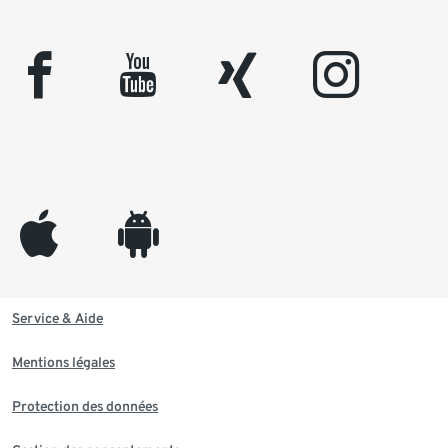
facebook
youtube
xing
instagram
appleinc
android
Service & Aide
Mentions légales
Protection des données