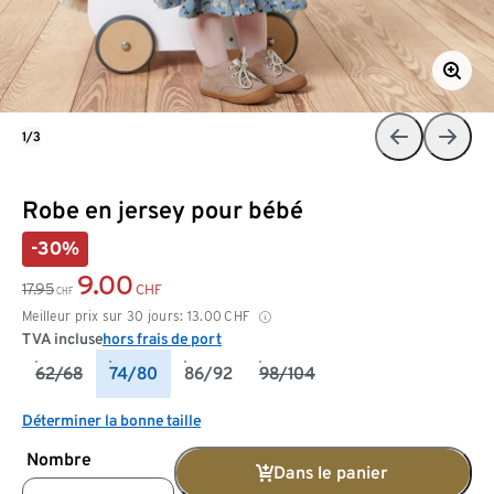
1/3
Robe en jersey pour bébé
-30%
9.00
17.95
CHF
CHF
Meilleur prix sur 30 jours:
13.00
CHF
TVA incluse
hors frais de port
62/68
74/80
86/92
98/104
Déterminer la bonne taille
Nombre
Dans le panier