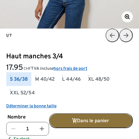
1/7
Haut manches 3/4
17.95
TVA incluse
hors frais de port
CHF
S 36/38
M 40/42
L 44/46
XL 48/50
XXL 52/54
Déterminer la bonne taille
Nombre
Dans le panier
En stock