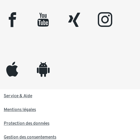
facebook
youtube
xing
instagram
appleinc
android
Service & Aide
Mentions légales
Protection des données
Gestion des consentements