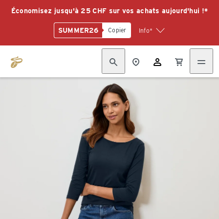
Économisez jusqu'à 25 CHF sur vos achats aujourd'hui !*
SUMMER26
Copier
Info*