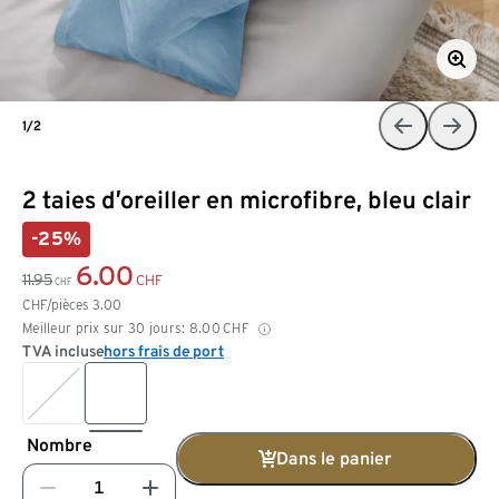
1/2
2 taies d’oreiller en microfibre, bleu clair
-25%
6.00
11.95
CHF
CHF
CHF/pièces
3.00
Meilleur prix sur 30 jours:
8.00
CHF
TVA incluse
hors frais de port
Nombre
Dans le panier