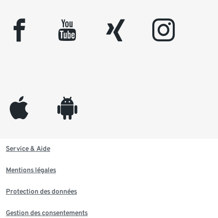
facebook
youtube
xing
instagram
appleinc
android
Service & Aide
Mentions légales
Protection des données
Gestion des consentements