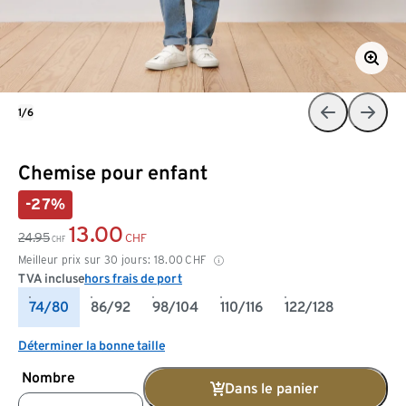
1/6
Chemise pour enfant
-27%
13.00
24.95
CHF
CHF
Meilleur prix sur 30 jours:
18.00
CHF
TVA incluse
hors frais de port
74/80
86/92
98/104
110/116
122/128
Déterminer la bonne taille
Nombre
Dans le panier