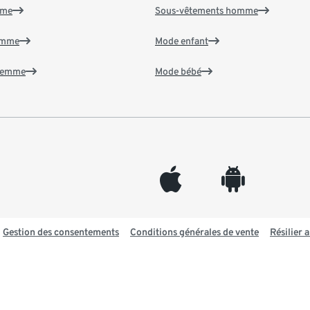
mme
Sous-vêtements homme
emme
Mode enfant
 femme
Mode bébé
appleinc
android
Gestion des consentements
Conditions générales de vente
Résilier