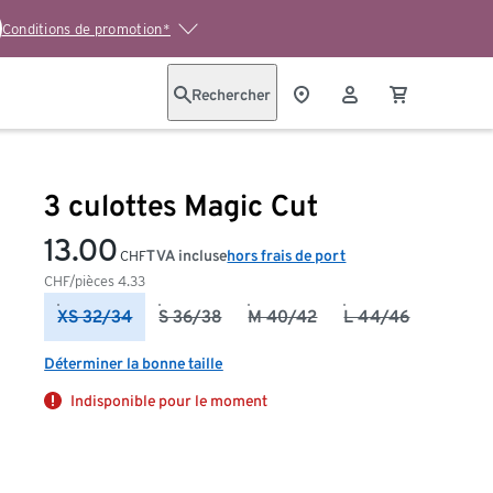
Conditions de promotion*
Rechercher
3 culottes Magic Cut
13.00
TVA incluse
hors frais de port
CHF
CHF/pièces
4.33
XS 32/34
S 36/38
M 40/42
L 44/46
Déterminer la bonne taille
Indisponible pour le moment