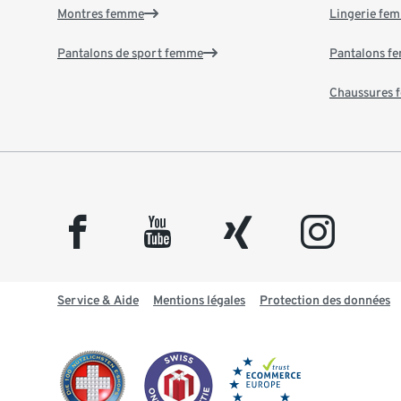
Montres femme
Lingerie fe
Pantalons de sport femme
Pantalons f
Chaussures
facebook
youtube
xing
instagram
Service & Aide
Mentions légales
Protection des données