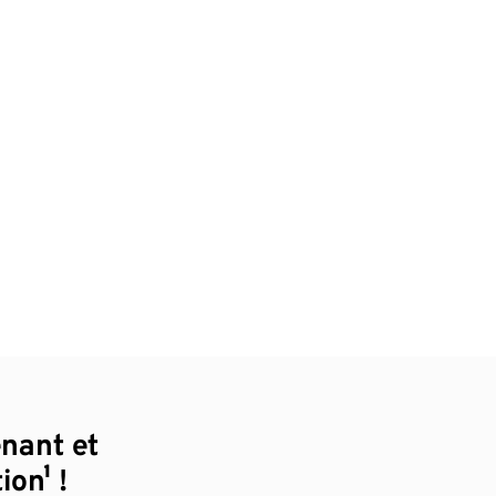
enant et
ion¹ !