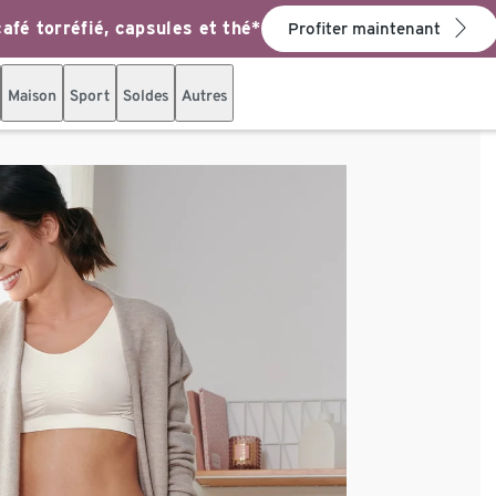
afé torréfié, capsules et thé*
Profiter maintenant
Maison
Sport
Soldes
Autres