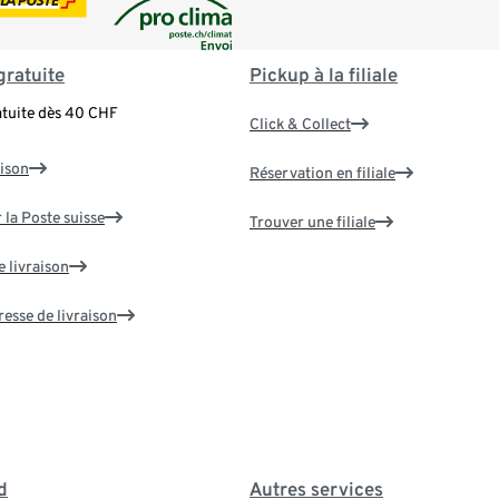
gratuite
Pickup à la filiale
atuite dès 40 CHF
Click & Collect
aison
Réservation en filiale
 la Poste suisse
Trouver une filiale
e livraison
resse de livraison
d
Autres services