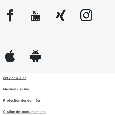
facebook
youtube
xing
instagram
appleinc
android
Service & Aide
Mentions légales
Protection des données
Gestion des consentements