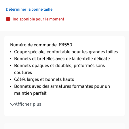
Déterminer la bonne taille
Indisponible pour le moment
Numéro de commande: 191550
Coupe spéciale, confortable pour les grandes tailles
Bonnets et bretelles avec de la dentelle délicate
Bonnets opaques et doublés, préformés sans
coutures
Côtés larges et bonnets hauts
Bonnets avec des armatures formantes pour un
maintien parfait
Avec de l’élasthanne de marque de haute qualité
Afficher plus
pour une longue durée de vie et une grande
résistance au lavage
Bretelles très larges et réglables en longueur avec
rembourrage doux