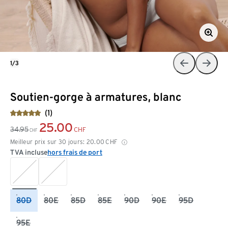
1/3
Soutien-gorge à armatures, blanc
(1)
25.00
34.95
CHF
CHF
Meilleur prix sur 30 jours:
20.00
CHF
TVA incluse
hors frais de port
80D
80E
85D
85E
90D
90E
95D
95E