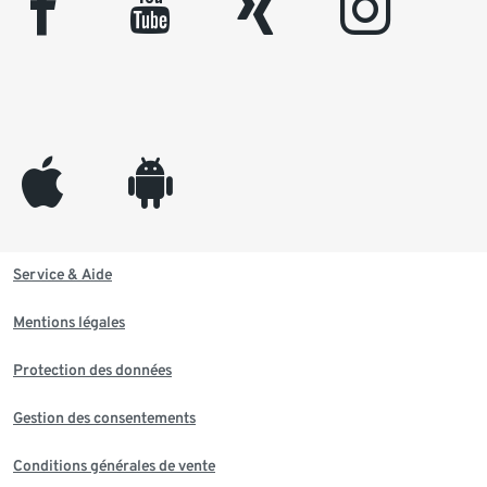
facebook
youtube
xing
instagram
appleinc
android
Service & Aide
Mentions légales
Protection des données
Gestion des consentements
Conditions générales de vente