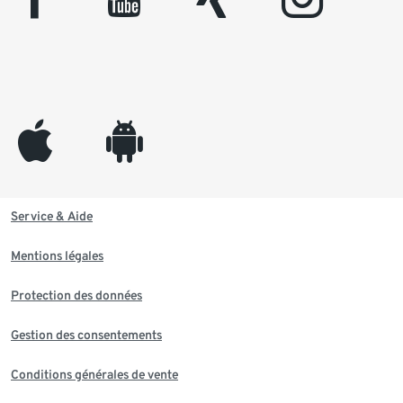
appleinc
android
Service & Aide
Mentions légales
Protection des données
Gestion des consentements
Conditions générales de vente