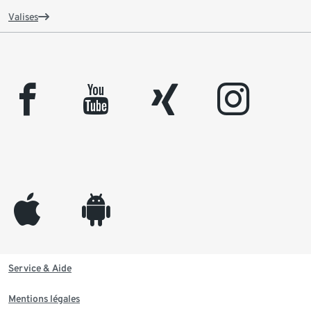
Valises
facebook
youtube
xing
instagram
appleinc
android
Service & Aide
Mentions légales