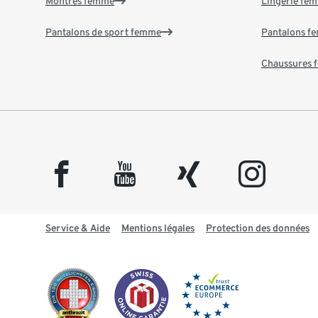
Montres femme
Lingerie fe
Pantalons de sport femme
Pantalons f
Chaussures
facebook
youtube
xing
instagram
Service & Aide
Mentions légales
Protection des données