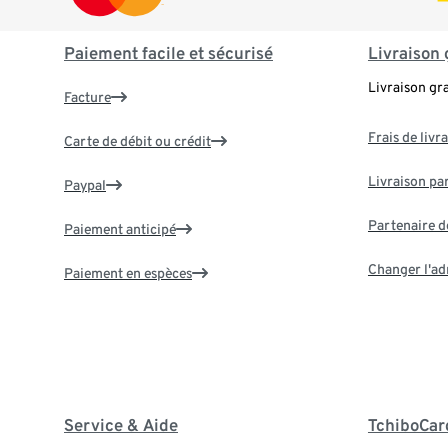
Paiement facile et sécurisé
Livraison 
Livraison gr
Facture
Frais de livr
Carte de débit ou crédit
Livraison par
Paypal
Partenaire d
Paiement anticipé
Changer l'ad
Paiement en espèces
Service & Aide
TchiboCar