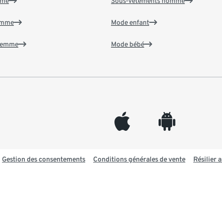
mme
Sous-vêtements homme
emme
Mode enfant
 femme
Mode bébé
appleinc
android
Gestion des consentements
Conditions générales de vente
Résilier