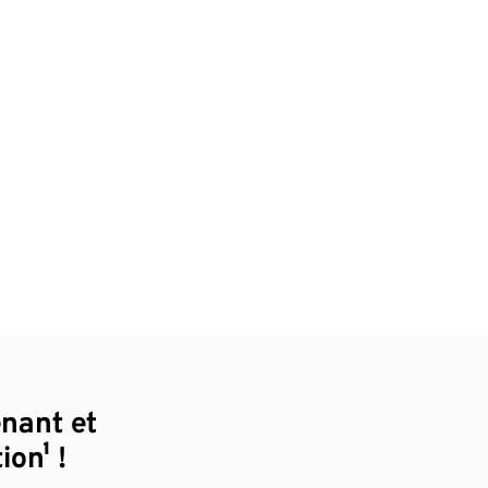
enant et
ion¹ !