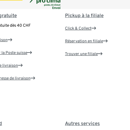
gratuite
Pickup à la filiale
atuite dès 40 CHF
Click & Collect
aison
Réservation en filiale
 la Poste suisse
Trouver une filiale
e livraison
resse de livraison
d
Autres services