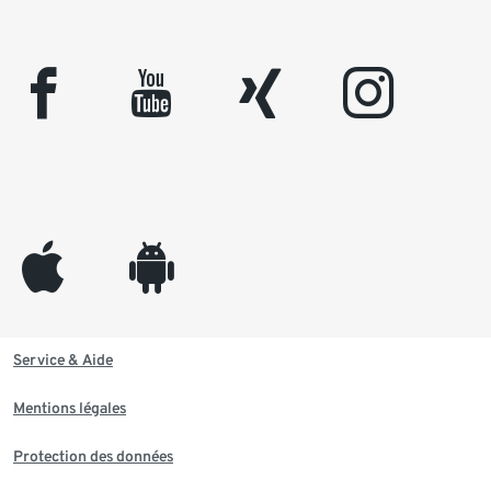
facebook
youtube
xing
instagram
appleinc
android
Service & Aide
Mentions légales
Protection des données