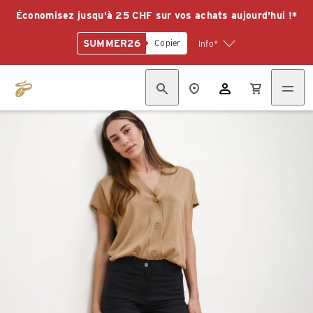
Économisez jusqu'à 25 CHF sur vos achats aujourd'hui !*
SUMMER26
Copier
Info*