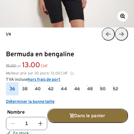
1/6
Bermuda en bengaline
13.00
15.00
CHF
CHF
Meilleur prix sur 30 jours:
13.00
CHF
TVA incluse
hors frais de port
36
38
40
42
44
46
48
50
52
Déterminer la bonne taille
Nombre
Dans le panier
En stock