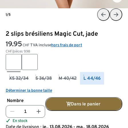
1/5
2 slips brésiliens Magic Cut, jade
19.95
TVA incluse
hors frais de port
CHF
CHF/pièces
9.98
XS 32/34
S 36/38
M 40/42
L 44/46
Déterminer la bonne taille
Nombre
Dans le panier
En stock
Date de livraison :
je., 13.08.2026 - ma., 18.08.2026