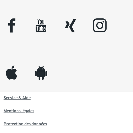
facebook
youtube
xing
instagram
appleinc
android
Service & Aide
Mentions légales
Protection des données