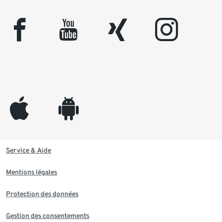
facebook
youtube
xing
instagram
appleinc
android
Service & Aide
Mentions légales
Protection des données
Gestion des consentements