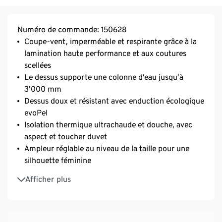
Numéro de commande: 150628
Coupe-vent, imperméable et respirante grâce à la
lamination haute performance et aux coutures
scellées
Le dessus supporte une colonne d’eau jusqu’à
3'000 mm
Dessus doux et résistant avec enduction écologique
evoPel
Isolation thermique ultrachaude et douche, avec
aspect et toucher duvet
Ampleur réglable au niveau de la taille pour une
silhouette féminine
Capuche réglable en largeur et en hauteur
Afficher plus
Fermeture à glissière double-sens avec protection
du menton
2 poches fendues et zippées
Col à fermeture particulièrement montante