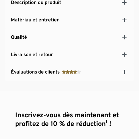
Description du produit
2 poches intérieures
Double rabat-tempête à boutons-pression
Matériau et entretien
Manteau pour femmes ultrachaud : idéal pour les
activités en plein air lorsqu'il fait froid en hiver
Qualité
Livraison et retour
Évaluations de clients
Inscrivez-vous dès maintenant et
profitez de 10 % de réduction¹ !