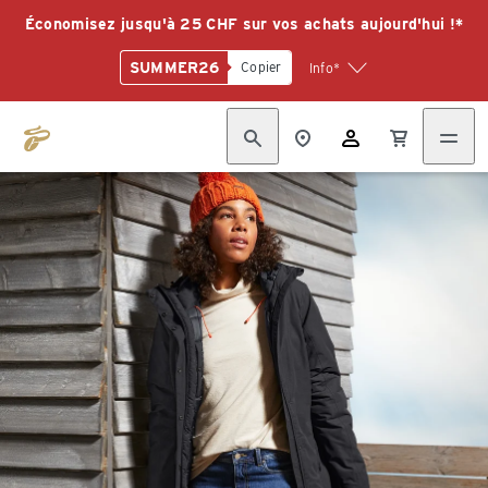
Économisez jusqu'à 25 CHF sur vos achats aujourd'hui !*
SUMMER26
Copier
Info*