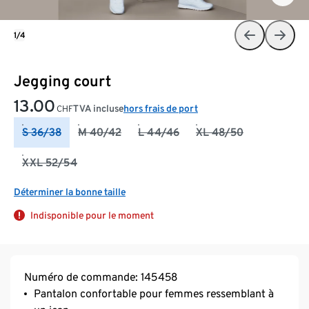
1/4
Jegging court
13.00
TVA incluse
hors frais de port
CHF
S 36/38
M 40/42
L 44/46
XL 48/50
XXL 52/54
Déterminer la bonne taille
Indisponible pour le moment
Numéro de commande: 145458
Pantalon confortable pour femmes ressemblant à