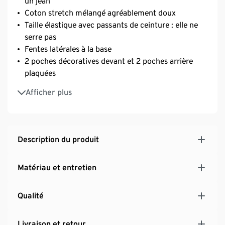
un jean
Coton stretch mélangé agréablement doux
Taille élastique avec passants de ceinture : elle ne
serre pas
Fentes latérales à la base
2 poches décoratives devant et 2 poches arrière
plaquées
Coupe ajustée
Afficher plus
Longueur 3/4 pour l’été
Jegging à l'aspect denim moderne avec délavage
authentique
Avec de l’élasthanne : indéformable, maintien
Description du produit
parfait, grand confort
Matériau et entretien
Qualité
Livraison et retour