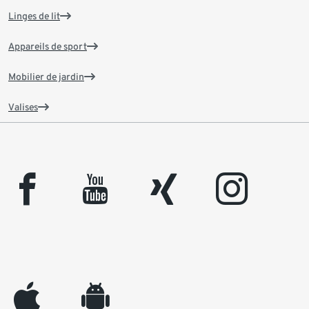
Linges de lit
Appareils de sport
Mobilier de jardin
Valises
facebook
youtube
xing
instagram
appleinc
android