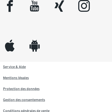
facebook
youtube
xing
instagram
appleinc
android
Service & Aide
Mentions légales
Protection des données
Gestion des consentements
Conditions générales de vente