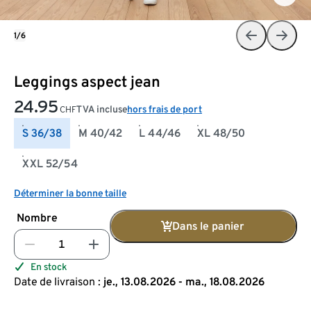
1/6
Leggings aspect jean
24.95
TVA incluse
hors frais de port
CHF
S 36/38
M 40/42
L 44/46
XL 48/50
XXL 52/54
Déterminer la bonne taille
Nombre
Dans le panier
En stock
Date de livraison :
je., 13.08.2026 - ma., 18.08.2026