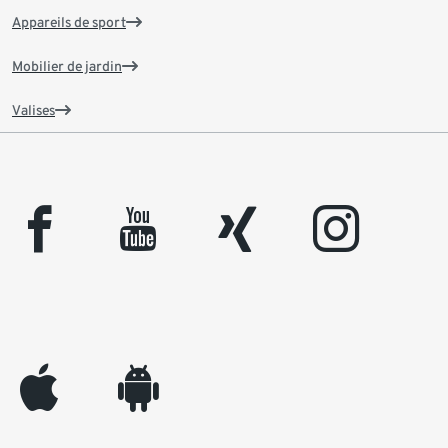
Appareils de sport
Mobilier de jardin
Valises
facebook
youtube
xing
instagram
appleinc
android