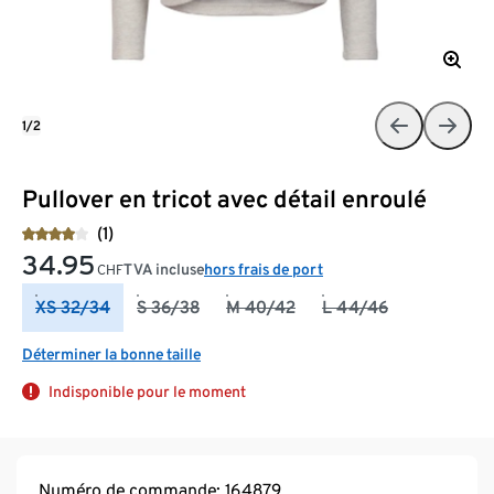
1/2
Pullover en tricot avec détail enroulé
(1)
34.95
TVA incluse
hors frais de port
CHF
XS 32/34
S 36/38
M 40/42
L 44/46
Déterminer la bonne taille
Indisponible pour le moment
Numéro de commande: 164879