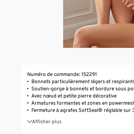
Numéro de commande: 152291
Bonnets particulièrement légers et respirant
Soutien-gorge à bonnets et bordure sous poit
Avec nœud et petite pierre décorative
Armatures formantes et zones en powermesh
Fermeture à agrafes SoftSeal® réglable sur 
Avec de l'élasthanne de marque de haute qual
Afficher plus
grande résistance au lavage