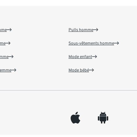
emme
Pulls homme
mme
Sous-vêtements homme
emme
Mode enfant
 femme
Mode bébé
appleinc
android