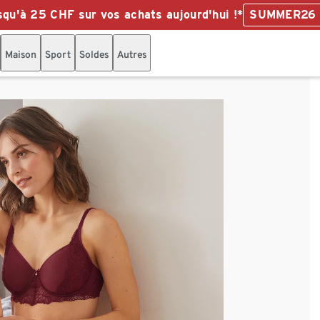
qu'à 25 CHF sur vos achats aujourd'hui !*
SUMMER26
Maison
Sport
Soldes
Autres