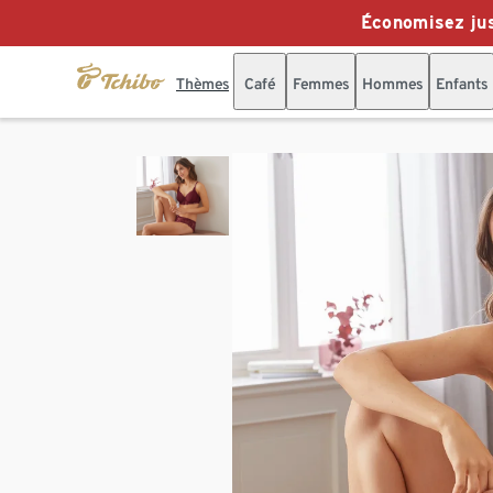
Économisez jus
Thèmes
Café
Femmes
Hommes
Enfants