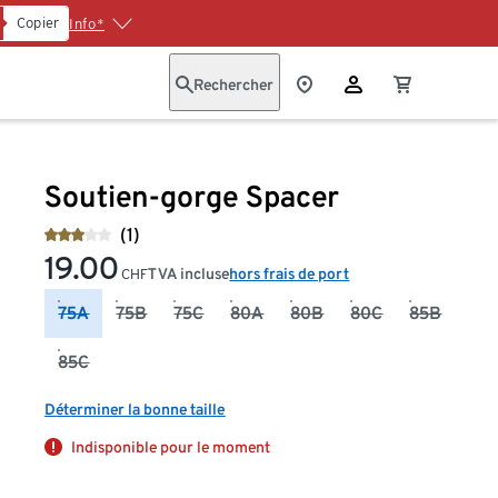
Copier
Info*
Rechercher
Soutien-gorge Spacer
(1)
19.00
TVA incluse
hors frais de port
CHF
75A
75B
75C
80A
80B
80C
85B
85C
Déterminer la bonne taille
Indisponible pour le moment