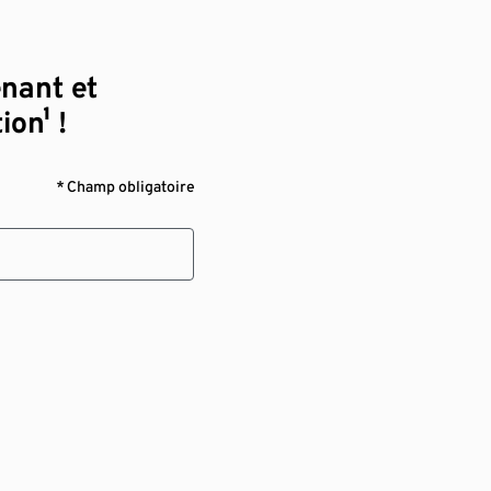
enant et
ion¹ !
* Champ obligatoire