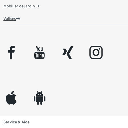
Mobilier de jardin
Valises
facebook
youtube
xing
instagram
appleinc
android
Service & Aide