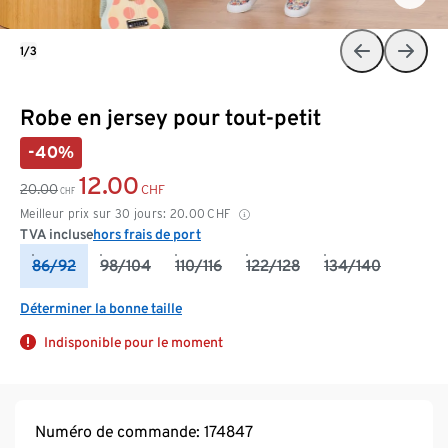
1/3
Robe en jersey pour tout-petit
-40%
12.00
20.00
CHF
CHF
Meilleur prix sur 30 jours:
20.00
CHF
TVA incluse
hors frais de port
86/92
98/104
110/116
122/128
134/140
Déterminer la bonne taille
Indisponible pour le moment
Numéro de commande: 174847