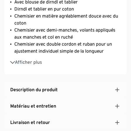
Avec blouse de dirndl et tablier
Dirndl et tablier en pur coton
Chemisier en matière agréablement douce avec du
coton
Chemisier avec demi-manches, volants appliqués
aux manches et col en ruché
Chemisier avec double cordon et ruban pour un
ajustement individuel simple de la longueur
Tablier à imprimé décoratif – avec bordure
Afficher plus
décorative de couleur contrastée en bas et au-
dessous du ruban d’attache
Dirndl avec imprimé intégral
Dirndl avec décolleté balconnet et bordure
Description du produit
grenouille décorative
Jupe avec 2 poches fendues
Matériau et entretien
Avant du dirndl avec boutons décoratifs actifs en
forme de fleur
Livraison et retour