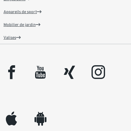
Appareils de sport
Mobilier de jardin
Valises
facebook
youtube
xing
instagram
appleinc
android