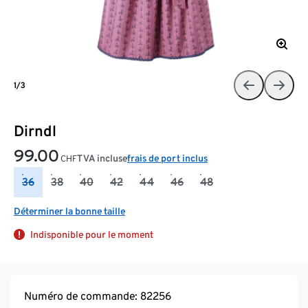
1/3
Dirndl
99.00
TVA incluse
frais de port inclus
CHF
36
38
40
42
44
46
48
Déterminer la bonne taille
Indisponible pour le moment
Numéro de commande: 82256