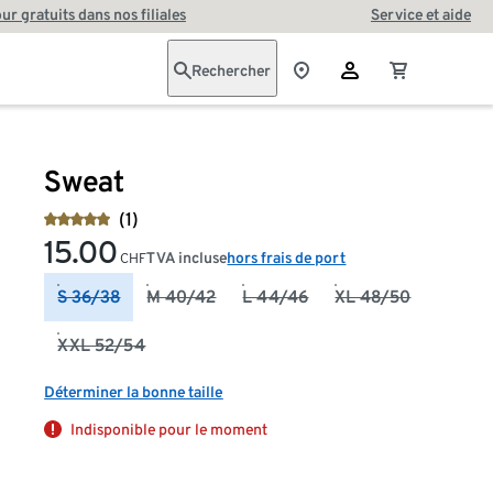
our gratuits dans nos filiales
Service et aide
Rechercher
Sweat
(1)
15.00
TVA incluse
hors frais de port
CHF
S 36/38
M 40/42
L 44/46
XL 48/50
XXL 52/54
Déterminer la bonne taille
Indisponible pour le moment