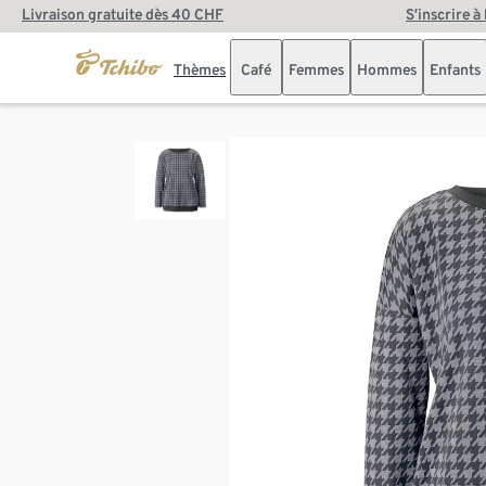
Livraison gratuite dès 40 CHF
S’inscrire à
Thèmes
Café
Femmes
Hommes
Enfants