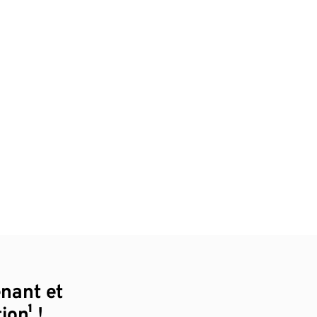
enant et
ion¹ !