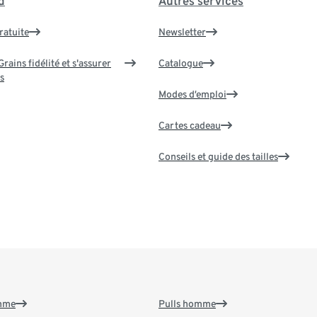
d
Autres services
ratuite
Newsletter
rains fidélité et s'assurer
Catalogue
s
Modes d’emploi
Cartes cadeau
Conseils et guide des tailles
emme
Pulls homme