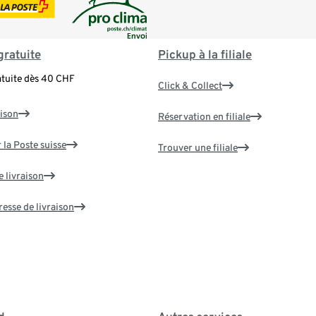
gratuite
Pickup à la filiale
atuite dès 40 CHF
Click & Collect
aison
Réservation en filiale
 la Poste suisse
Trouver une filiale
e livraison
resse de livraison