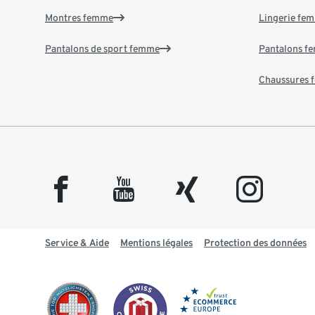
Montres femme
Lingerie fe
Pantalons de sport femme
Pantalons f
Chaussures
facebook
youtube
xing
instagram
Service & Aide
Mentions légales
Protection des données