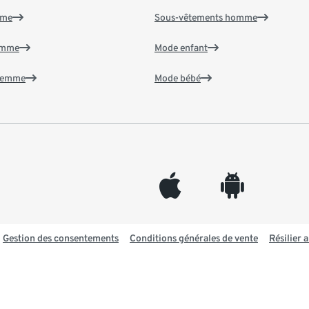
mme
Sous-vêtements homme
emme
Mode enfant
 femme
Mode bébé
appleinc
android
Gestion des consentements
Conditions générales de vente
Résilier