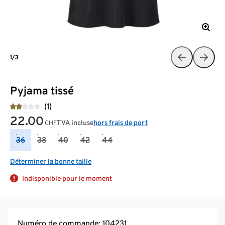
1/3
Pyjama tissé
(1)
22.00
TVA incluse
hors frais de port
CHF
36
38
40
42
44
Déterminer la bonne taille
Indisponible pour le moment
Numéro de commande: 104231