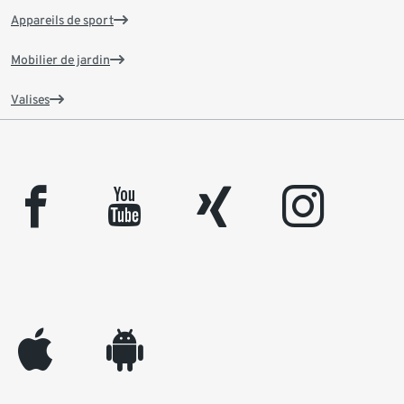
Appareils de sport
Mobilier de jardin
Valises
facebook
youtube
xing
instagram
appleinc
android