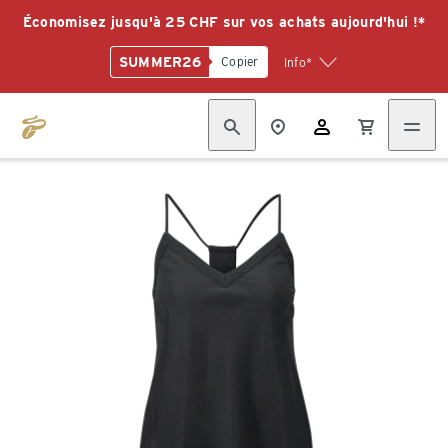
Économisez jusqu'à 25 CHF sur vos achats aujourd'hui !*
SUMMER26
Copier
Info*