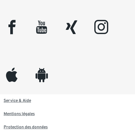
facebook
youtube
xing
instagram
appleinc
android
Service & Aide
Mentions légales
Protection des données