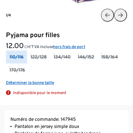
1/4
Pyjama pour filles
12.00
TVA incluse
hors frais de port
CHF
110/116
122/128
134/140
146/152
158/164
170/176
Déterminer la bonne taille
Indisponible pour le moment
Numéro de commande: 147945
Pantalon en jersey simple doux