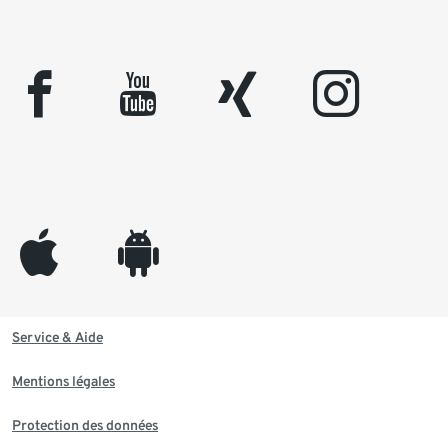
facebook
youtube
xing
instagram
appleinc
android
Service & Aide
Mentions légales
Protection des données