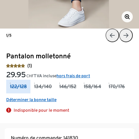
1/5
Pantalon molletonné
(1)
29.95
TVA incluse
hors frais de port
CHF
122/128
134/140
146/152
158/164
170/176
Déterminer la bonne taille
Indisponible pour le moment
Numéro de commande: 141830