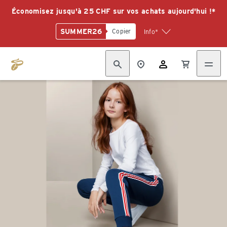
Économisez jusqu'à 25 CHF sur vos achats aujourd'hui !*
SUMMER26
Copier
Info*