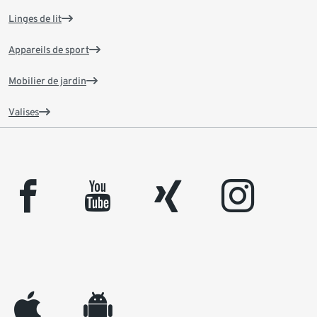
Linges de lit
Appareils de sport
Mobilier de jardin
Valises
facebook
youtube
xing
instagram
appleinc
android