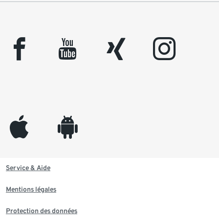
facebook
youtube
xing
instagram
appleinc
android
Service & Aide
Mentions légales
Protection des données