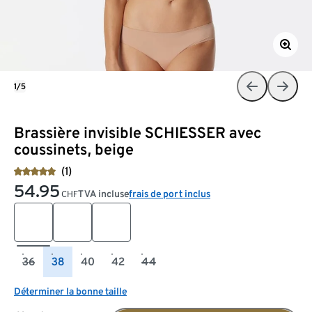
1/5
Brassière invisible SCHIESSER avec
coussinets, beige
(1)
54.95
TVA incluse
frais de port inclus
CHF
36
38
40
42
44
Déterminer la bonne taille