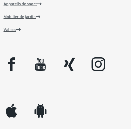
Appareils de sport
Mobilier de jardin
Valises
facebook
youtube
xing
instagram
appleinc
android