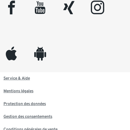
facebook
youtube
xing
instagram
appleinc
android
Service & Aide
Mentions légales
Protection des données
Gestion des consentements
Conditions générales de vente