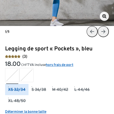
1/5
Legging de sport « Pockets », bleu
(3)
18.00
TVA incluse
hors frais de port
CHF
XS 32/34
S 36/38
M 40/42
L 44/46
XL 48/50
Déterminer la bonne taille