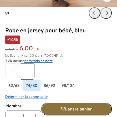
1/4
Robe en jersey pour bébé, bleu
-14%
6.00
12.00
CHF
CHF
Meilleur prix sur 30 jours:
7.00
CHF
TVA incluse
hors frais de port
62/68
74/80
86/92
98/104
Déterminer la bonne taille
Nombre
Dans le panier