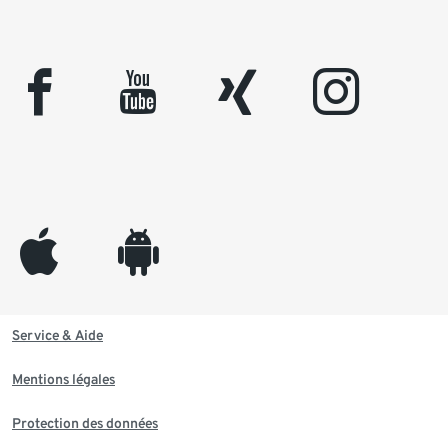
facebook
youtube
xing
instagram
appleinc
android
Service & Aide
Mentions légales
Protection des données