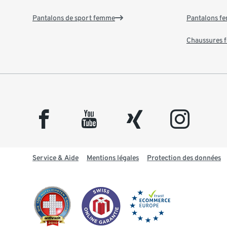
Pantalons de sport femme
Pantalons f
Chaussures
facebook
youtube
xing
instagram
Service & Aide
Mentions légales
Protection des données