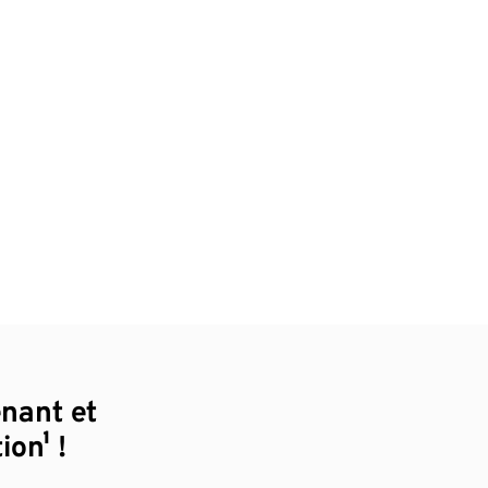
enant et
ion¹ !