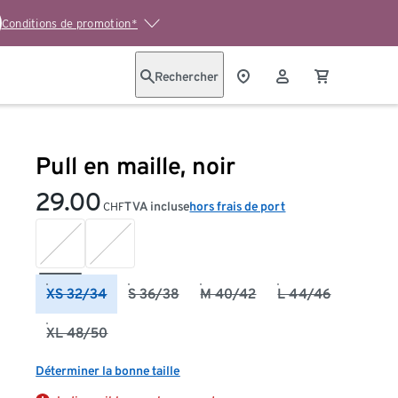
Conditions de promotion*
Rechercher
Pull en maille, noir
29.00
TVA incluse
hors frais de port
CHF
XS 32/34
S 36/38
M 40/42
L 44/46
XL 48/50
Déterminer la bonne taille