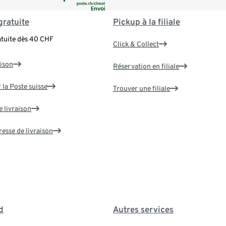
gratuite
Pickup à la filiale
atuite dès 40 CHF
Click & Collect
aison
Réservation en filiale
 la Poste suisse
Trouver une filiale
e livraison
resse de livraison
d
Autres services