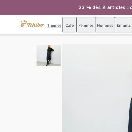
33 % dès 2 articles : c
Thèmes
Café
Femmes
Hommes
Enfants