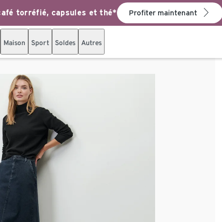
afé torréfié, capsules et thé*
Profiter maintenant
Maison
Sport
Soldes
Autres