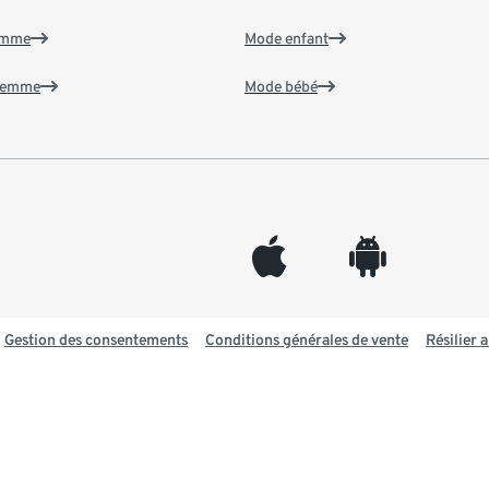
emme
Mode enfant
 femme
Mode bébé
appleinc
android
Gestion des consentements
Conditions générales de vente
Résilier