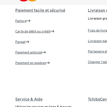
Paiement facile et sécurisé
Livraison 
Livraison gr
Facture
Frais de livr
Carte de débit ou crédit
Livraison par
Paypal
Partenaire d
Paiement anticipé
Changer l'ad
Paiement en espèces
Service & Aide
TchiboCar
Utilisez les services en ligne & trouvez