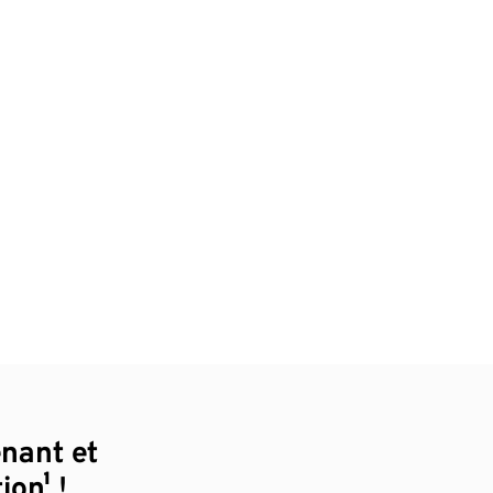
enant et
ion¹ !