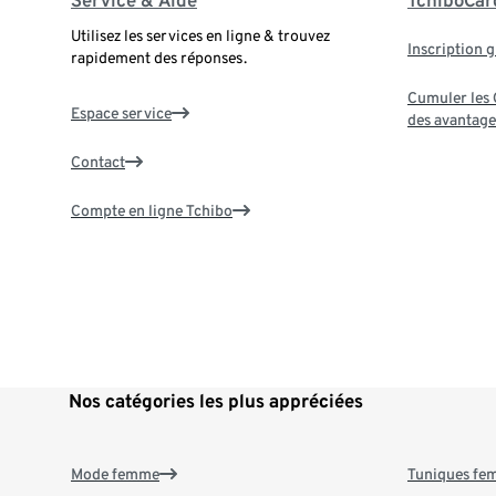
Service & Aide
TchiboCar
Utilisez les services en ligne & trouvez
Inscription g
rapidement des réponses.
Cumuler les G
Espace service
des avantage
Contact
Compte en ligne Tchibo
Nos catégories les plus appréciées
Mode femme
Tuniques f