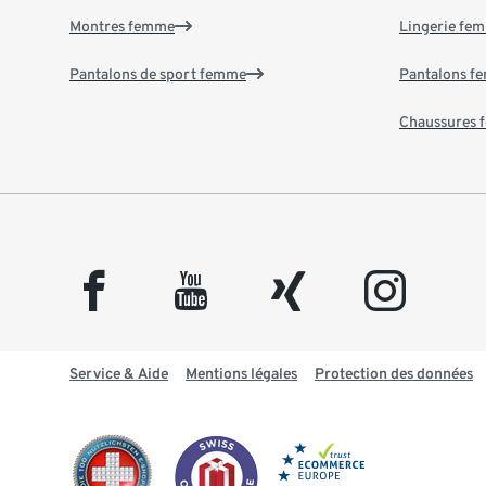
Montres femme
Lingerie fe
Pantalons de sport femme
Pantalons f
Chaussures
facebook
youtube
xing
instagram
Service & Aide
Mentions légales
Protection des données