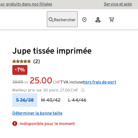
our gratuits dans nos filiales
Service et aide
Rechercher
Jupe tissée imprimée
(2)
-7%
25.00
39.95
TVA incluse
hors frais de port
CHF
CHF
Meilleur prix sur 30 jours:
27.00
CHF
S 36/38
M 40/42
L 44/46
Déterminer la bonne taille
Indisponible pour le moment