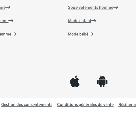
mme
Sous-vêtements homme
emme
Mode enfant
 femme
Mode bébé
appleinc
android
Gestion des consentements
Conditions générales de vente
Résilier