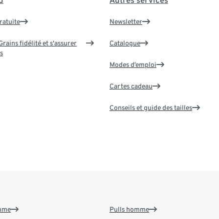
d
Autres services
ratuite
Newsletter
rains fidélité et s'assurer
Catalogue
s
Modes d’emploi
Cartes cadeau
Conseils et guide des tailles
emme
Pulls homme