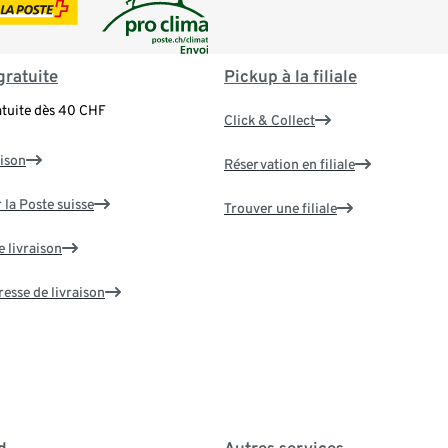
gratuite
Pickup à la filiale
atuite dès 40 CHF
Click & Collect
aison
Réservation en filiale
 la Poste suisse
Trouver une filiale
e livraison
resse de livraison