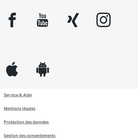
facebook
youtube
xing
instagram
appleinc
android
Service & Aide
Mentions légales
Protection des données
Gestion des consentements