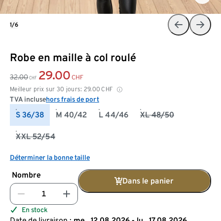
1/6
Robe en maille à col roulé
29.00
32.00
CHF
CHF
Meilleur prix sur 30 jours:
29.00
CHF
TVA incluse
hors frais de port
S 36/38
M 40/42
L 44/46
XL 48/50
XXL 52/54
Déterminer la bonne taille
Nombre
Dans le panier
En stock
Date de livraison :
me., 12.08.2026 - lu., 17.08.2026