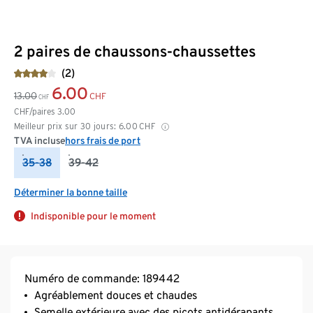
2 paires de chaussons-chaussettes
(2)
6.00
13.00
CHF
CHF
CHF/paires
3.00
Meilleur prix sur 30 jours:
6.00
CHF
TVA incluse
hors frais de port
35-38
39-42
Déterminer la bonne taille
Indisponible pour le moment
Numéro de commande: 189442
Agréablement douces et chaudes
Semelle extérieure avec des picots antidérapants