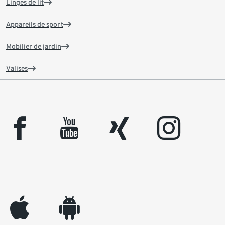
Linges de lit
Appareils de sport
Mobilier de jardin
Valises
facebook
youtube
xing
instagram
appleinc
android