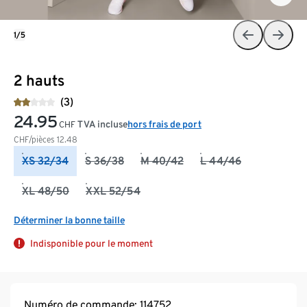
1/5
2 hauts
(3)
24.95
TVA incluse
hors frais de port
CHF
CHF/pièces
12.48
XS 32/34
S 36/38
M 40/42
L 44/46
XL 48/50
XXL 52/54
Déterminer la bonne taille
Indisponible pour le moment
Numéro de commande: 114752