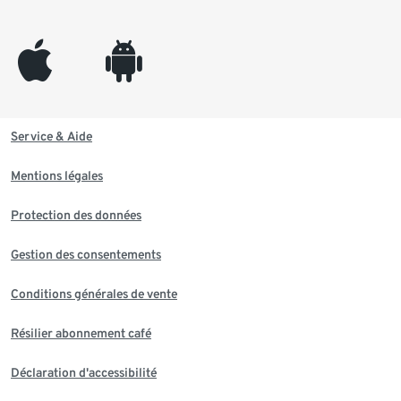
appleinc
android
Service & Aide
Mentions légales
Protection des données
Gestion des consentements
Conditions générales de vente
Résilier abonnement café
Déclaration d'accessibilité